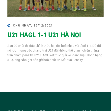
CHỦ NHẬT, 26/12/2021
U21 HAGL 1-1 U21 HÀ NỘI
Sau 90 phút thi đấu chính thức hai đội hoà nhau với tỉ số 1-1. Dù đã
nỗ lực nhưng các chàng trai U21 đã không thể giành chiến thắng
trên chấm penalty. U21 HAGL kết thúc giải với danh hiệu đồng hạng
3. Quang Nho ghi bàn gỡ hoà phút 85 Kết quả Penalty...