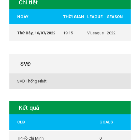
Chi tiết
NGÀY
THỜI GIAN
LEAGUE
SEASON
Thứ Bảy, 16/07/2022
19:15
V.League
2022
SVĐ
SVĐ Thống Nhất
Kết quả
CLB
GOALS
TP Hồ Chí Minh
0