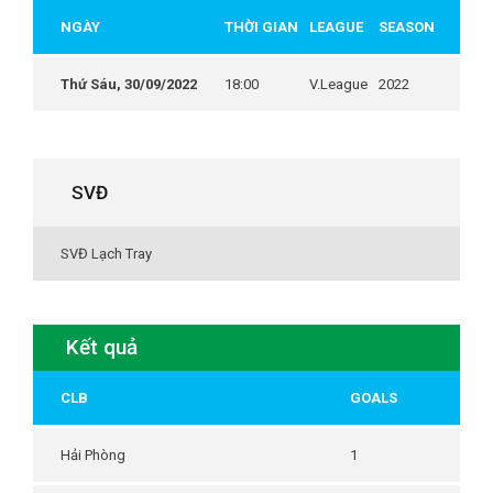
NGÀY
THỜI GIAN
LEAGUE
SEASON
Thứ Sáu, 30/09/2022
18:00
V.League
2022
SVĐ
SVĐ Lạch Tray
Kết quả
CLB
GOALS
Hải Phòng
1